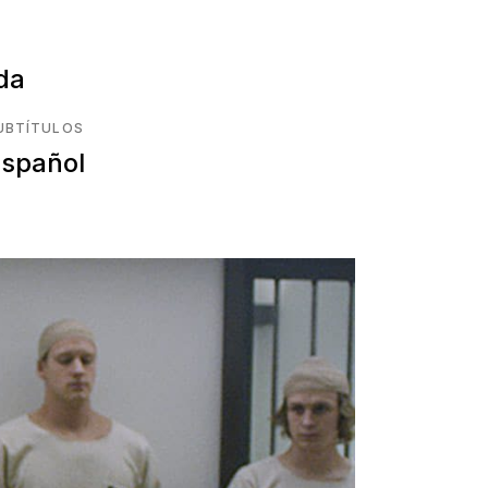
ida
UBTÍTULOS
spañol