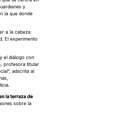
guardianes y
en la que donde
er a la cabeza
d. El experimento
y el diálogo con
 profesora titular
al”, adscrita al
mas,
icia.
n la terraza de
niones sobre la