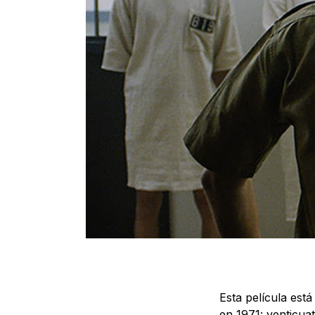
Esta película est
en 1971: venticua