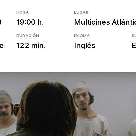
HORA
LUGAR
3
19:00 h.
Multicines Atlánt
DURACIÓN
IDIOMA
S
re
122 min.
Inglés
E