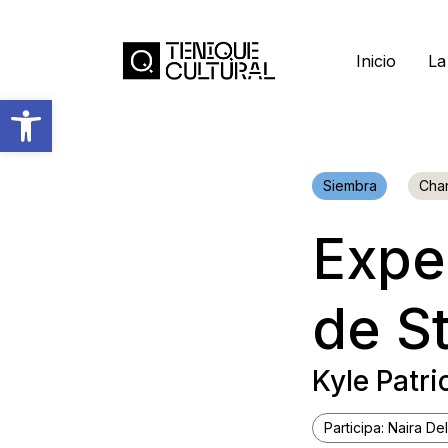
Inicio
La
Abrir barra de herramientas
Siembra
Char
Expe
de S
Kyle Patri
Participa: Naira D