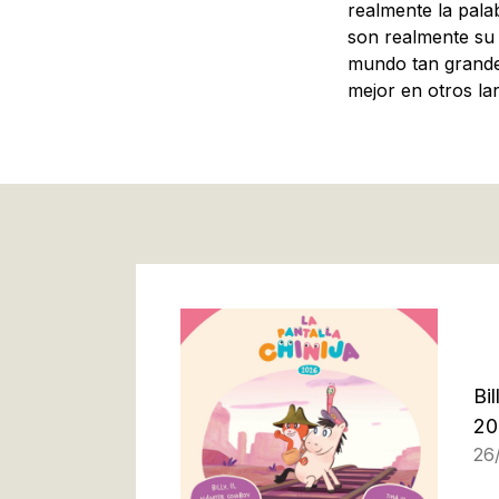
realmente la pala
son realmente su c
mundo tan grande
mejor en otros lar
Bi
20
26