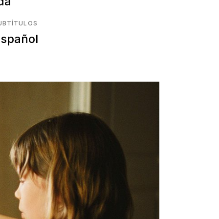
ida
UBTÍTULOS
spañol