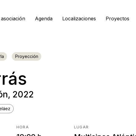
 asociación
Agenda
Localizaciones
Proyectos
la
Proyección
rrás
ón, 2022
Peláez
HORA
LUGAR