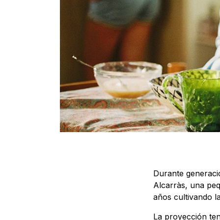
Durante generacio
Alcarràs, una peq
años cultivando l
La proyección ten