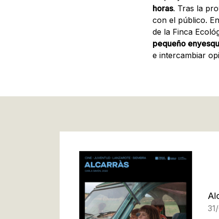
horas
. Tras la pr
con el público. E
de la Finca Ecológ
pequeño enyesque 
e intercambiar opi
Al
31