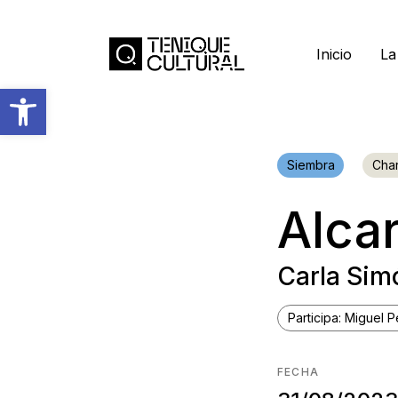
Inicio
La
Abrir barra de herramientas
Siembra
Char
Alca
Carla Sim
Participa: Miguel 
FECHA