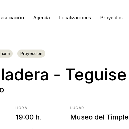
 asociación
Agenda
Localizaciones
Proyectos
harla
Proyección
iladera - Teguise
co
HORA
LUGAR
19:00 h.
Museo del Timple