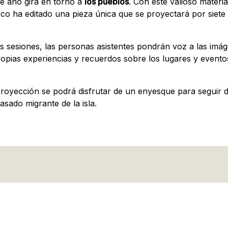
te año gira en torno a
los pueblos
. Con este valioso materia
rco ha editado una pieza única que se proyectará por siete 
s sesiones, las personas asistentes pondrán voz a las imá
ropias experiencias y recuerdos sobre los lugares y event
 proyección se podrá disfrutar de un enyesque para seguir d
asado migrante de la isla.