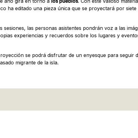
te año gira en torno a
los pueblos
. Con este valioso materia
rco ha editado una pieza única que se proyectará por siete 
s sesiones, las personas asistentes pondrán voz a las imá
ropias experiencias y recuerdos sobre los lugares y event
 proyección se podrá disfrutar de un enyesque para seguir d
asado migrante de la isla.