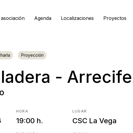
 asociación
Agenda
Localizaciones
Proyectos
harla
Proyección
ladera - Arrecife
co
HORA
LUGAR
6
19:00 h.
CSC La Vega