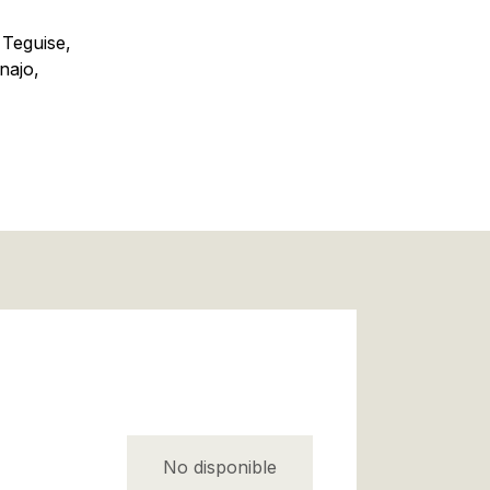
 Teguise,
najo,
No disponible