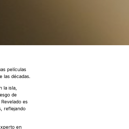
as películas
e las décadas.
la isla,
iesgo de
e Revelado es
, reflejando
 experto en