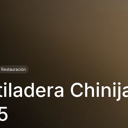
Restauración
iladera Chinij
5